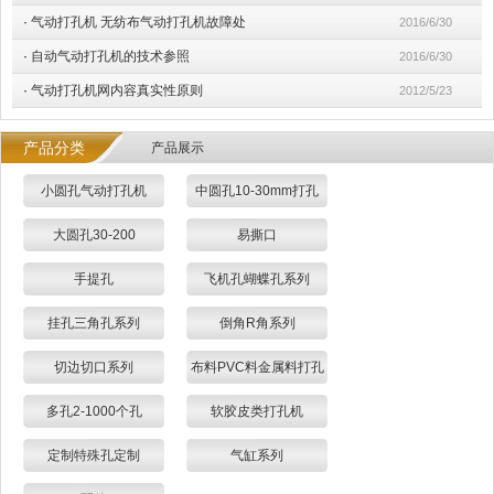
·
气动打孔机 无纺布气动打孔机故障处
2016/6/30
·
自动气动打孔机的技术参照
2016/6/30
·
气动打孔机网内容真实性原则
2012/5/23
产品分类
产品展示
小圆孔气动打孔机
中圆孔10-30mm打孔
大圆孔30-200
易撕口
手提孔
飞机孔蝴蝶孔系列
挂孔三角孔系列
倒角R角系列
切边切口系列
布料PVC料金属料打孔
多孔2-1000个孔
软胶皮类打孔机
定制特殊孔定制
气缸系列