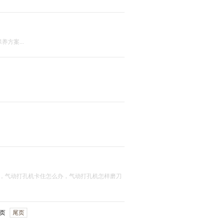
方案...
，气动打孔机卡住怎么办，气动打孔机怎样磨刀
页
尾页