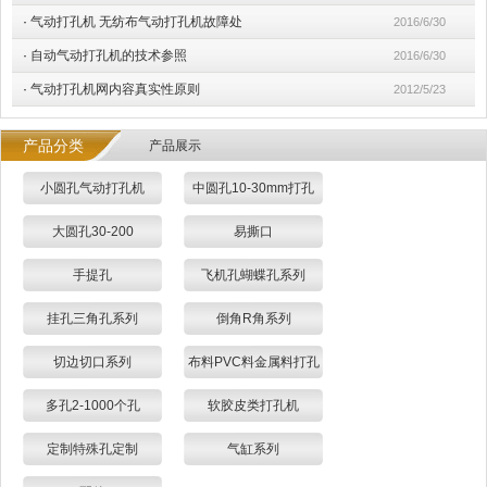
·
气动打孔机 无纺布气动打孔机故障处
2016/6/30
·
自动气动打孔机的技术参照
2016/6/30
·
气动打孔机网内容真实性原则
2012/5/23
产品分类
产品展示
小圆孔气动打孔机
中圆孔10-30mm打孔
大圆孔30-200
易撕口
手提孔
飞机孔蝴蝶孔系列
挂孔三角孔系列
倒角R角系列
切边切口系列
布料PVC料金属料打孔
多孔2-1000个孔
软胶皮类打孔机
定制特殊孔定制
气缸系列