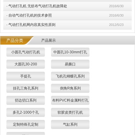
·
气动打孔机 无纺布气动打孔机故障处
2016/6/30
·
自动气动打孔机的技术参照
2016/6/30
·
气动打孔机网内容真实性原则
2012/5/23
产品分类
产品展示
小圆孔气动打孔机
中圆孔10-30mm打孔
大圆孔30-200
易撕口
手提孔
飞机孔蝴蝶孔系列
挂孔三角孔系列
倒角R角系列
切边切口系列
布料PVC料金属料打孔
多孔2-1000个孔
软胶皮类打孔机
定制特殊孔定制
气缸系列