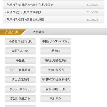
·
气动打孔机 无纺布气动打孔机故障处
2016/6/30
·
自动气动打孔机的技术参照
2016/6/30
·
气动打孔机网内容真实性原则
2012/5/23
产品分类
产品展示
小圆孔气动打孔机
中圆孔10-30mm打孔
大圆孔30-200
易撕口
手提孔
飞机孔蝴蝶孔系列
挂孔三角孔系列
倒角R角系列
切边切口系列
布料PVC料金属料打孔
多孔2-1000个孔
软胶皮类打孔机
定制特殊孔定制
气缸系列