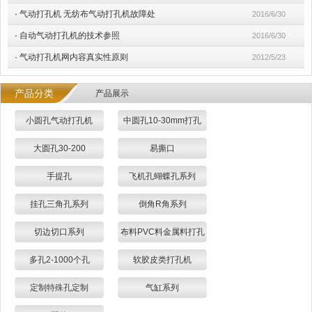
·
气动打孔机 无纺布气动打孔机故障处
2016/6/30
·
自动气动打孔机的技术参照
2016/6/30
·
气动打孔机网内容真实性原则
2012/5/23
产品分类
产品展示
小圆孔气动打孔机
中圆孔10-30mm打孔
大圆孔30-200
易撕口
手提孔
飞机孔蝴蝶孔系列
挂孔三角孔系列
倒角R角系列
切边切口系列
布料PVC料金属料打孔
多孔2-1000个孔
软胶皮类打孔机
定制特殊孔定制
气缸系列