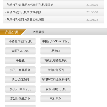
·
气动打孔机 无纺布气动打孔机故障处
2016/6/30
·
自动气动打孔机的技术参照
2016/6/30
·
气动打孔机网内容真实性原则
2012/5/23
产品分类
产品展示
小圆孔气动打孔机
中圆孔10-30mm打孔
大圆孔30-200
易撕口
手提孔
飞机孔蝴蝶孔系列
挂孔三角孔系列
倒角R角系列
切边切口系列
布料PVC料金属料打孔
多孔2-1000个孔
软胶皮类打孔机
定制特殊孔定制
气缸系列