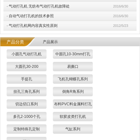
·
气动打孔机 无纺布气动打孔机故障处
2016/6/30
·
自动气动打孔机的技术参照
2016/6/30
·
气动打孔机网内容真实性原则
2012/5/23
产品分类
产品展示
小圆孔气动打孔机
中圆孔10-30mm打孔
大圆孔30-200
易撕口
手提孔
飞机孔蝴蝶孔系列
挂孔三角孔系列
倒角R角系列
切边切口系列
布料PVC料金属料打孔
多孔2-1000个孔
软胶皮类打孔机
定制特殊孔定制
气缸系列