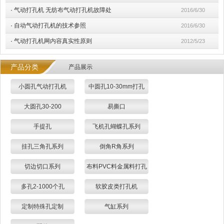
·
气动打孔机 无纺布气动打孔机故障处
2016/6/30
·
自动气动打孔机的技术参照
2016/6/30
·
气动打孔机网内容真实性原则
2012/5/23
产品分类
产品展示
小圆孔气动打孔机
中圆孔10-30mm打孔
大圆孔30-200
易撕口
手提孔
飞机孔蝴蝶孔系列
挂孔三角孔系列
倒角R角系列
切边切口系列
布料PVC料金属料打孔
多孔2-1000个孔
软胶皮类打孔机
定制特殊孔定制
气缸系列